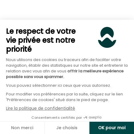
Assurance-vie en
Critère
PER en gestion pilotée
gestion pilotée
Valorisation du
Préparation de la
Le respect de votre
Objectif
capital,
retraite avec
vie privée est notre
principal
transmission, projets
optimisation fiscale
à moyen-long terme
grâce aux versements
priorité
Aucun (mais plafond
Nous utilisons des cookies ou traceurs afin de faciliter votre
de déduction fiscale :
Plafond de
navigation, établir des statistiques sur notre site et entretenir la
Aucun
10 % des revenus pro,
versements
relation avec vous afin de vous
offrir la meilleure expérience
jusqu'à 37 094 € en
possible sans vous spammer.
2025)
Vous pouvez sélectionner ici ceux que vous autorisez.
Versements
déductibles du
Pour modifier vos préférences par la suite, cliquez sur le lien
Fiscalité à
Aucun avantage
revenu imposable
'Préférences de cookies' situé dans le pied de page.
l'entrée
particulier
(économie d'impôt
Lire la politique de confidentialité
proportionnelle à la
Consentements certifiés par
TMI)
Blocage jusqu'à la
Non merci
Je choisis
OK pour moi
retraite, sauf cas de