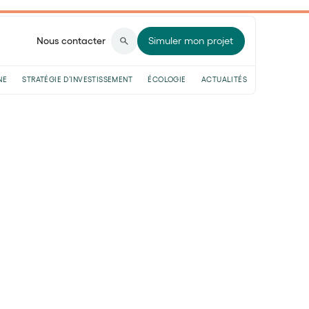
Nous contacter
Simuler mon projet
NE
STRATÉGIE D’INVESTISSEMENT
ÉCOLOGIE
ACTUALITÉS
er son portefeuille et financer la transition écologique
structures, un
on portefeuille et
 écologique
 lecture
 ? En matière d’investissement, il existe
enveloppes, de classes d’actifs…