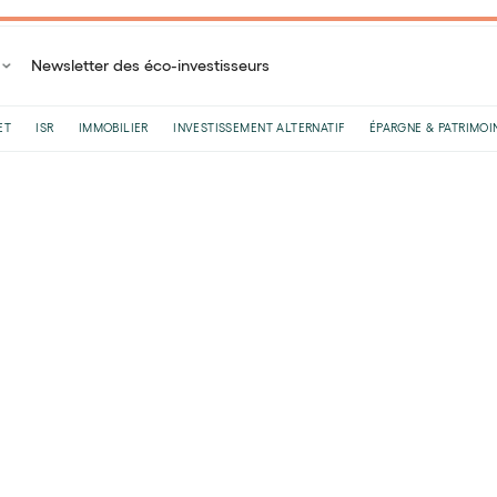
Newsletter des éco-investisseurs
ET
ISR
IMMOBILIER
INVESTISSEMENT ALTERNATIF
ÉPARGNE & PATRIMOI
Accueil
Blog
ISR
Investir dans les infrastructures, un moyen de diversifi
Investir dans les infra
moyen de diversifier s
financer la transition
Par
Garance Laurant
•
Le
18
/
03
/
2024
•
10
minutes de
Vous vous demandez que faire de votre épargne
une grande diversité de produits financiers, d’