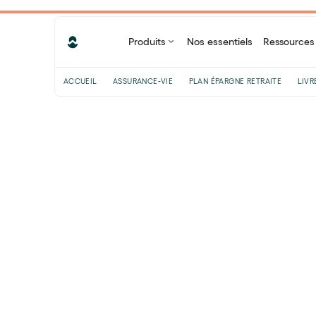
Produits
Nos essentiels
Ressources
ACCUEIL
ASSURANCE-VIE
PLAN ÉPARGNE RETRAITE
LIVR
Sommaire
Investir en infrastructures, en quoi
ça consiste ?
Pourquoi investir en infrastructures
?
Quelques éléments à avoir à l’esprit
avant d’investir dans les
infrastructures
Partager