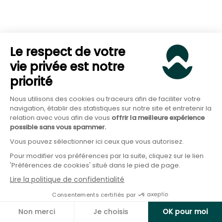
Tikehau Decarbonization Fund II, Lita Sobriété
Juste).
Le respect de votre
vie privée est notre
Accédez au meilleur du Private
priorité
Equity responsable
Nous utilisons des cookies ou traceurs afin de faciliter votre
navigation, établir des statistiques sur notre site et entretenir la
relation avec vous afin de vous
offrir la meilleure expérience
Financez des entreprises non-cotées
possible sans vous spammer.
engagées pour la transition écologique
Vous pouvez sélectionner ici ceux que vous autorisez.
Pour modifier vos préférences par la suite, cliquez sur le lien
Investir en Private Equity
'Préférences de cookies' situé dans le pied de page.
Lire la politique de confidentialité
Consentements certifiés par
Le private equity comporte un risque de perte en
Non merci
Je choisis
OK pour moi
capital significatif, voire totale. Les actifs sont