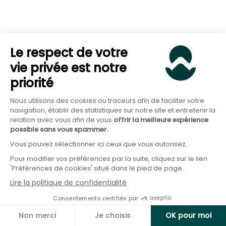
Sortie flexible à la retraite (capital ou rente).
Lire aussi :
Combien verser sur son PER ?
Le respect de votre
vie privée est notre
priorité
Préparez votre retraite
Nous utilisons des cookies ou traceurs afin de faciliter votre
navigation, établir des statistiques sur notre site et entretenir la
relation avec vous afin de vous
offrir la meilleure expérience
Découvrez votre Plan d'épargne retraite
possible sans vous spammer.
personnalisé et faites des économies
Vous pouvez sélectionner ici ceux que vous autorisez.
d'impôts
Pour modifier vos préférences par la suite, cliquez sur le lien
'Préférences de cookies' situé dans le pied de page.
Simuler votre projet
Lire la politique de confidentialité
Consentements certifiés par
Non merci
Je choisis
OK pour moi
Notre avis sur les SCPI de défiscalisation