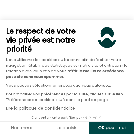
santé des personnes
ETF emerging
Investir dans les marchés
markets
émergents
Le respect de votre
ETF
Répliquer la performance d’actifs
vie privée est notre
obligataire
obligataires
priorité
Investir dans les entreprises du
ETF eau
Nous utilisons des cookies ou traceurs afin de faciliter votre
secteur de l’eau
navigation, établir des statistiques sur notre site et entretenir la
relation avec vous afin de vous
offrir la meilleure expérience
ETF
Investir dans les entreprises
possible sans vous spammer.
hydrogène
spécialisées dans l’hydrogène
Vous pouvez sélectionner ici ceux que vous autorisez.
Investir dans des entreprises
Pour modifier vos préférences par la suite, cliquez sur le lien
ETF
'Préférences de cookies' situé dans le pied de page.
réputées pour leur distribution
dividendes
Lire la politique de confidentialité
régulière de dividendes
Consentements certifiés par
ETF
Investir dans des entreprises
Non merci
Je choisis
OK pour moi
immobilier
spécialisées dans l’immobilier